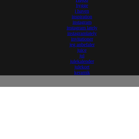
hygge
i haven
inspiration
instagram
instagram lately
instagramlately
invitationer
jeg anbefaler
juice
jul
julekalender
julekort
keramik