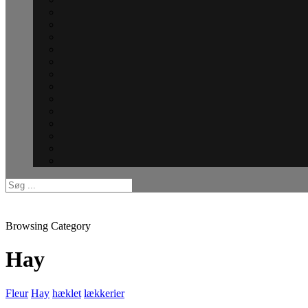
Browsing Category
Hay
Fleur
Hay
hæklet
lækkerier