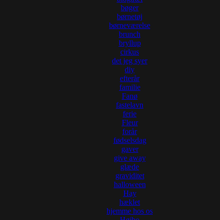
bøger
børnetøj
børneværelse
brunch
bryllup
cirkus
det jeg syer
diy
efterår
familie
Fanø
fastelavn
ferie
Fleur
forår
fødselsdag
gaver
give away
glæde
graviditet
halloween
Hay
hæklet
hjemme hos os
Højbo