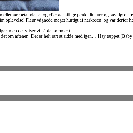
d mellemørebetændelse, og efter adskillige penicillinkure og søvnløse næ
grim oplevelse! Fleur vågnede meget hurtigt af narkosen, og var derfor h
er, men det satser vi på de kommer til.
d det om aftenen. Det er helt rart at sidde med igen… Hay tæppet (Baby 