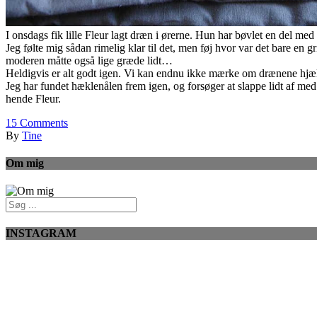
I onsdags fik lille Fleur lagt dræn i ørerne. Hun har bøvlet en del me
Jeg følte mig sådan rimelig klar til det, men føj hvor var det bare en 
moderen måtte også lige græde lidt…
Heldigvis er alt godt igen. Vi kan endnu ikke mærke om drænene hjælp
Jeg har fundet hæklenålen frem igen, og forsøger at slappe lidt af me
hende Fleur.
15
Comments
By
Tine
Om mig
INSTAGRAM