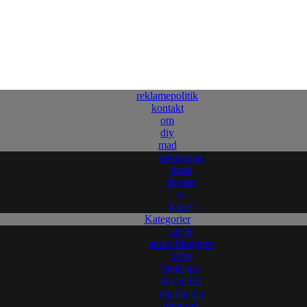
reklamepolitik
kontakt
om
diy
mad
aftensmad
brød
dessert
is
kager
Kategorier
akryl
andre bloggere
baby
badesjov
Barnedåb
bla bla bla
blogtræf