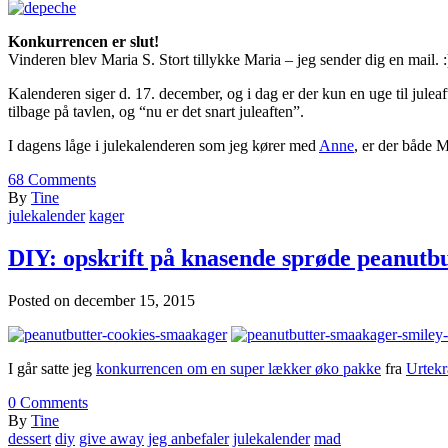
Konkurrencen er slut!
Vinderen blev Maria S. Stort tillykke Maria – jeg sender dig en mail. :
Kalenderen siger d. 17. december, og i dag er der kun en uge til julea
tilbage på tavlen, og “nu er det snart juleaften”.
I dagens låge i julekalenderen som jeg kører med
Anne
, er der både 
68
Comments
By
Tine
julekalender
kager
DIY: opskrift på knasende sprøde peanutbu
Posted on
december 15, 2015
I går satte jeg
konkurrencen om en super lækker øko pakke
fra
Urtek
0
Comments
By
Tine
dessert
diy
give away
jeg anbefaler
julekalender
mad