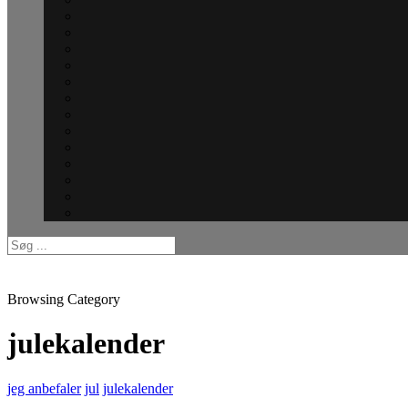
Browsing Category
julekalender
jeg anbefaler
jul
julekalender