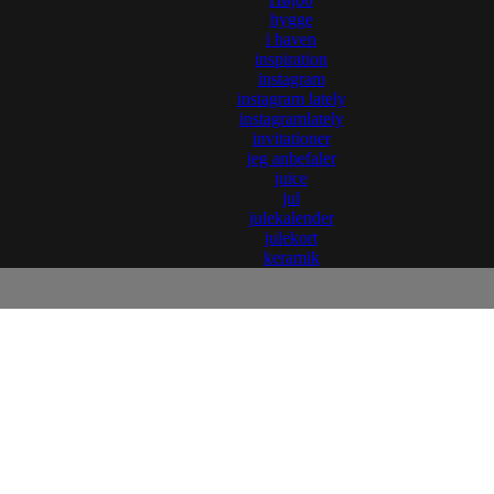
hygge
i haven
inspiration
instagram
instagram lately
instagramlately
invitationer
jeg anbefaler
juice
jul
julekalender
julekort
keramik