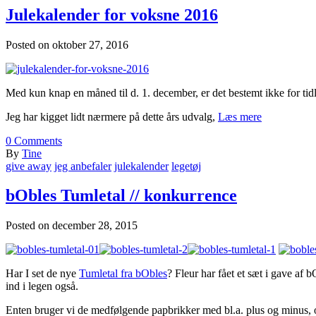
Julekalender for voksne 2016
Posted on
oktober 27, 2016
Med kun knap en måned til d. 1. december, er det bestemt ikke for tidli
Jeg har kigget lidt nærmere på dette års udvalg,
Læs mere
0
Comments
By
Tine
give away
jeg anbefaler
julekalender
legetøj
bObles Tumletal // konkurrence
Posted on
december 28, 2015
Har I set de nye
Tumletal fra bObles
? Fleur har fået et sæt i gave af 
ind i legen også.
Enten bruger vi de medfølgende papbrikker med bl.a. plus og minus, og e