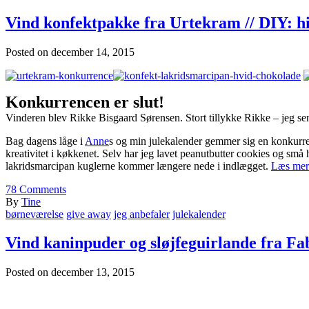
Vind konfektpakke fra Urtekram // DIY: 
Posted on
december 14, 2015
Konkurrencen er slut!
Vinderen blev Rikke Bisgaard Sørensen. Stort tillykke Rikke – jeg sen
Bag dagens låge i
Anne
s og min julekalender gemmer sig en konkurr
kreativitet i køkkenet. Selv har jeg lavet peanutbutter cookies og sm
lakridsmarcipan kuglerne kommer længere nede i indlægget.
Læs mer
78
Comments
By
Tine
børneværelse
give away
jeg anbefaler
julekalender
Vind kaninpuder og sløjfeguirlande fra Fa
Posted on
december 13, 2015