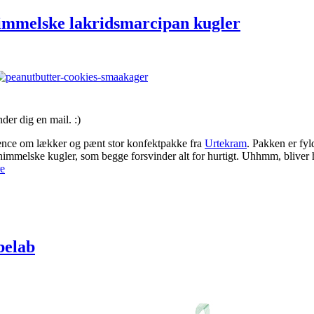
himmelske lakridsmarcipan kugler
der dig en mail. :)
ence om lækker og pænt stor konfektpakke fra
Urtekram
. Pakken er fy
å himmelske kugler, som begge forsvinder alt for hurtigt. Uhhmm, bliver
e
belab