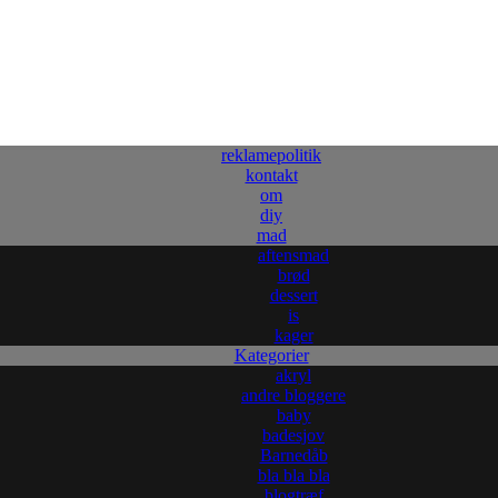
reklamepolitik
kontakt
om
diy
mad
aftensmad
brød
dessert
is
kager
Kategorier
akryl
andre bloggere
baby
badesjov
Barnedåb
bla bla bla
blogtræf