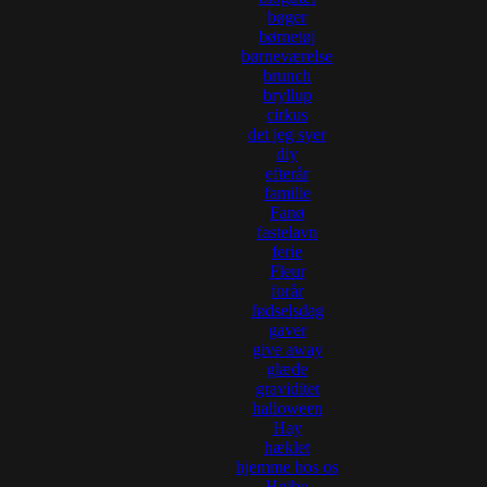
bøger
børnetøj
børneværelse
brunch
bryllup
cirkus
det jeg syer
diy
efterår
familie
Fanø
fastelavn
ferie
Fleur
forår
fødselsdag
gaver
give away
glæde
graviditet
halloween
Hay
hæklet
hjemme hos os
Højbo