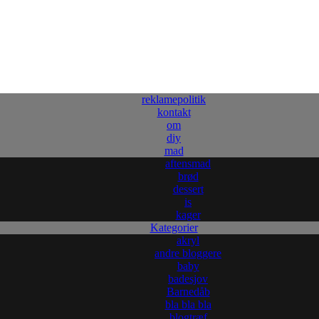
reklamepolitik
kontakt
om
diy
mad
aftensmad
brød
dessert
is
kager
Kategorier
akryl
andre bloggere
baby
badesjov
Barnedåb
bla bla bla
blogtræf