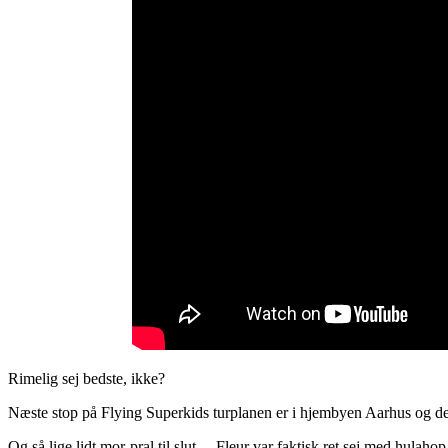
Rimelig sej bedste, ikke?
Næste stop på Flying Superkids turplanen er i hjembyen Aarhus og der 
Og så lige lidt mor-pral til slut… Fleur var faktisk ret sej med hulaho