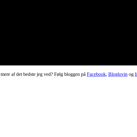
 mere af det bedste jeg ved? Følg bloggen på
Facebook
,
Bloglovin
og
I