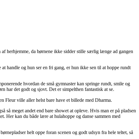
af herhjemme, da børnene ikke sidder stille særlig længe ad gangen
 at handle og hun ser en fri gang, er hun ikke sen til at hoppe rundt
r imponerende hvordan de små gymnaster kan springe rundt, smile og
rn har det godt og sjovt. Det er simpelthen fantastisk at se.
en Fleur ville aller helst bare have et billede med Dharma.
 også så meget andet end bare showet at opleve. Hvis man er på pladsen
teltet. Her kan du både lære at hulahoppe og danse sammen med
ig børnepladser helt oppe foran scenen og godt udsyn fra hele teltet, så