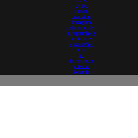
hygge
i haven
inspiration
instagram
instagram lately
instagramlately
invitationer
jeg anbefaler
juice
jul
julekalender
julekort
keramik