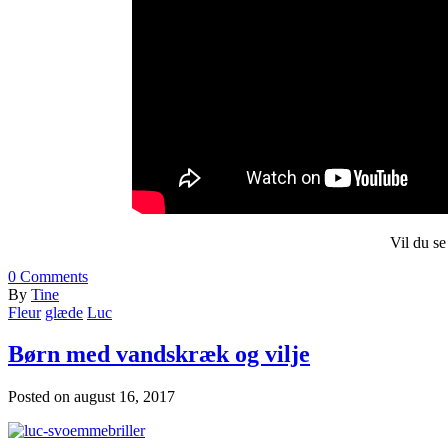
Vil du se
0
Comments
By
Tine
Fleur
glæde
Luc
Børn med vandskræk og vilje
Posted on
august 16, 2017