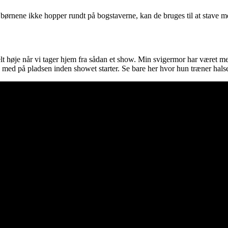
ørnene ikke hopper rundt på bogstaverne, kan de bruges til at stave med
elt høje når vi tager hjem fra sådan et show. Min svigermor har været m
 med på pladsen inden showet starter. Se bare her hvor hun træner halse