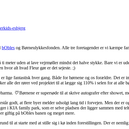
d
bObles
og Børneulykkesfonden. Alle tre foretagender er vi kæmpe fan 
ti meter uden at lave vejrmøller mindst det halve stykke. Bare vi er ude
n hvor alt hvad Fleur gør er det sejeste. ;)
t er lige fantastisk hver gang. Både for børnene og os forældre. Det e
alle der rører ved projektet til at lægge sig 110% i selen for at alle bø
 Dharma.
♡
Børnene er supersøde til at skrive autografer efter showet, m
står godt, at flere byer melder udsolgt lang tid i forvejen. Men der er
rdringer i KIA family park, som er selve pladsen der ligger sammen med 
 er giftig på bObles banen og meget mere.
und til at starte med at stille sig i kø inden forestillingen. Der er neml