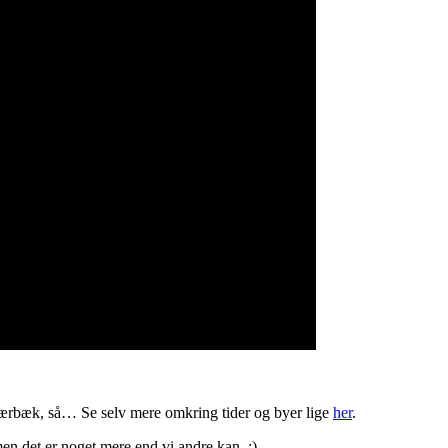
 Skærbæk, så… Se selv mere omkring tider og byer lige
her
.
men det er noget mere end vi andre kan. ;)