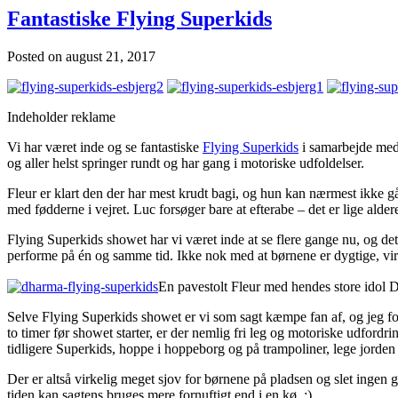
Fantastiske Flying Superkids
Posted on
august 21, 2017
Indeholder reklame
Vi har været inde og se fantastiske
Flying Superkids
i samarbejde me
og aller helst springer rundt og har gang i motoriske udfoldelser.
Fleur er klart den der har mest krudt bagi, og hun kan nærmest ikke gå 
med fødderne i vejret. Luc forsøger bare at efterabe – det er lige aldere
Flying Superkids showet har vi været inde at se flere gange nu, og de
performe på én og samme tid. Ikke nok med at børnene er dygtige, virker 
En pavestolt Fleur med hendes store idol
Selve Flying Superkids showet er vi som sagt kæmpe fan af, og jeg for
to timer før showet starter, er der nemlig fri leg og motoriske udfo
tidligere Superkids, hoppe i hoppeborg og på trampoliner, lege jorden
Der er altså virkelig meget sjov for børnene på pladsen og slet ingen gr
tiden kan sagtens bruges mere fornuftigt end i en kø. ;)