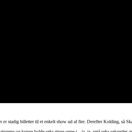
er stadig billetter til et enkelt show ud af fire. Derefter Kolding, så
p ringene og kunne holde seks ringe oppe i – ja, ja, små seks sekunder, 