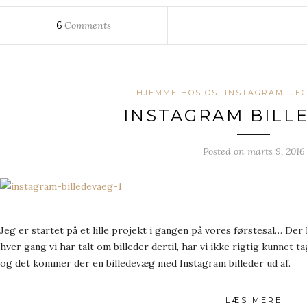
6
Comments
HJEMME HOS OS
INSTAGRAM
JE
INSTAGRAM BILL
Posted on
marts 9, 2016
Jeg er startet på et lille projekt i gangen på vores førstesal… Der
hver gang vi har talt om billeder dertil, har vi ikke rigtig kunnet t
og det kommer der en billedevæg med Instagram billeder ud af.
LÆS MERE