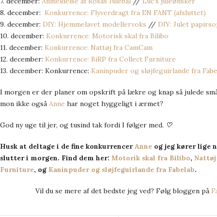
7. december:
Anmeldelse af Rosas Julebal
//
Luc’s juleønsker
8. december:
Konkurrence: Flyverdragt fra EN FANT (afsluttet)
9. december:
DIY: Hjemmelavet modellervoks
//
DIY: Julet papir
10. december:
Konkurrence: Motorisk skal fra Bilibo
11. december:
Konkurrence: Nattøj fra CamCam
12. december:
Konkurrence: BiRP fra Collect Furniture
13. december: Konkurrence:
Kaninpuder og sløjfeguirlande fra Fabe
I morgen er der planer om opskrift på lækre og knap så julede s
mon ikke også
Anne
har noget hyggeligt i ærmet?
God ny uge til jer, og tusind tak fordi I følger med.
♡
Husk at deltage i de fine konkurrencer
Anne
og jeg kører lige 
slutter i morgen. Find dem her:
Motorik skal fra Bilibo
,
Nattø
Furniture
, og
Kaninpuder og sløjfeguirlande fra Fabelab
.
Vil du se mere af det bedste jeg ved? Følg bloggen på
F