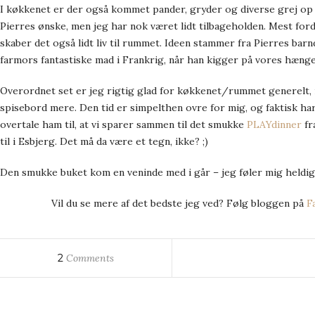
I køkkenet er der også kommet pander, gryder og diverse grej op
Pierres ønske, men jeg har nok været lidt tilbageholden. Mest ford
skaber det også lidt liv til rummet. Ideen stammer fra Pierres bar
farmors fantastiske mad i Frankrig, når han kigger på vores hæng
Overordnet set er jeg rigtig glad for køkkenet/rummet generelt, 
spisebord mere. Den tid er simpelthen ovre for mig, og faktisk h
overtale ham til, at vi sparer sammen til det smukke
PLAYdinner
f
til i Esbjerg. Det må da være et tegn, ikke? ;)
Den smukke buket kom en veninde med i går – jeg føler mig heldig 
Vil du se mere af det bedste jeg ved? Følg bloggen på
F
2
Comments