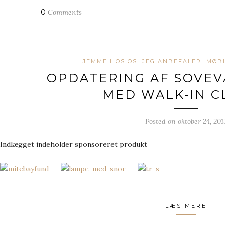
0
Comments
HJEMME HOS OS
JEG ANBEFALER
MØB
OPDATERING AF SOVEV
MED WALK-IN C
Posted on
oktober 24, 201
Indlægget indeholder sponsoreret produkt
LÆS MERE