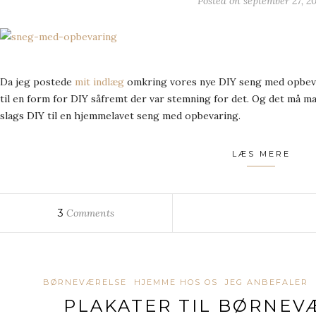
Posted on
september 27, 20
Da jeg postede
mit indlæg
omkring vores nye DIY seng med opbevar
til en form for DIY såfremt der var stemning for det. Og det må man
slags DIY til en hjemmelavet seng med opbevaring.
LÆS MERE
3
Comments
BØRNEVÆRELSE
HJEMME HOS OS
JEG ANBEFALER
PLAKATER TIL BØRNEV