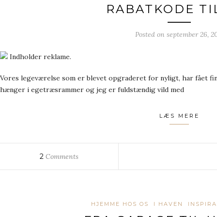
RABATKODE TI
Posted on
september 26, 20
Indholder reklame.
Vores legeværelse som er blevet opgraderet for nyligt, har fået f
hænger i egetræsrammer og jeg er fuldstændig vild med
LÆS MERE
2
Comments
HJEMME HOS OS
I HAVEN
INSPIRA