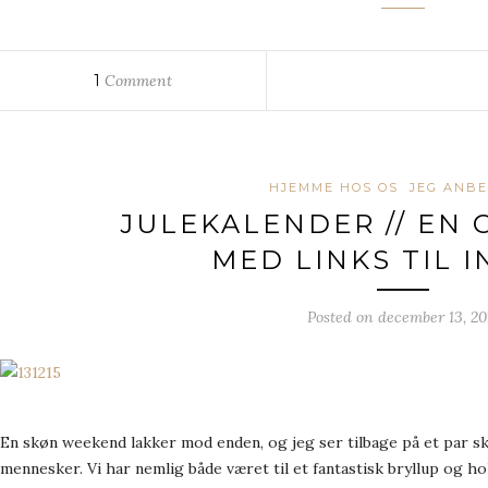
1
Comment
HJEMME HOS OS
JEG ANB
JULEKALENDER // EN
MED LINKS TIL 
Posted on
december 13, 20
En skøn weekend lakker mod enden, og jeg ser tilbage på et par s
mennesker. Vi har nemlig både været til et fantastisk bryllup og h