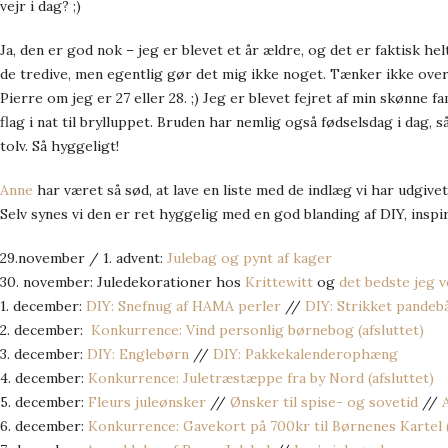
vejr i dag? ;)
Ja, den er god nok – jeg er blevet et år ældre, og det er faktisk hel
de tredive, men egentlig gør det mig ikke noget. Tænker ikke ove
Pierre om jeg er 27 eller 28. ;) Jeg er blevet fejret af min skønne fa
flag i nat til brylluppet. Bruden har nemlig også fødselsdag i dag, s
tolv. Så hyggeligt!
Anne
har været så sød, at lave en liste med de indlæg vi har udgive
Selv synes vi den er ret hyggelig med en god blanding af DIY, insp
29.november / 1. advent:
Julebag og pynt af kager
30. november: Juledekorationer hos
Krittewitt
og
det
beds
te
jeg v
1. december:
DIY: Snefnug af HAMA perler
//
DIY: Strikket pandeb
2. december:
Konkurrence: Vind personlig børnebog (afsluttet)
3. december:
DIY: Englebørn
//
DIY: Pakkekalenderophæng
4. december:
Konkurrence: Juletræstæppe fra by Nord (afsluttet)
5. december:
Fleurs juleønsker
//
Ønsker til spise- og sovetid
//
6. december:
Konkurrence: Gavekort på 700kr til Børnenes Kartel (