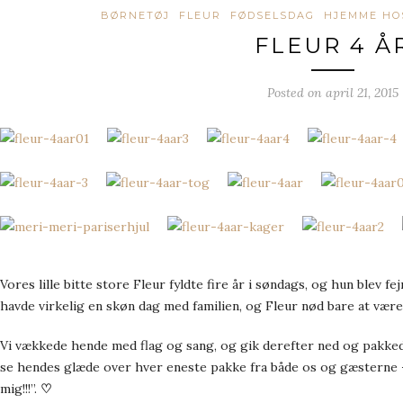
BØRNETØJ
FLEUR
FØDSELSDAG
HJEMME HO
FLEUR 4 Å
Posted on
april 21, 2015
Vores lille bitte store Fleur fyldte fire år i søndags, og hun blev f
havde virkelig en skøn dag med familien, og Fleur nød bare at være
Vi vækkede hende med flag og sang, og gik derefter ned og pakkede
se hendes glæde over hver eneste pakke fra både os og gæsterne – 
mig!!!”.
♡