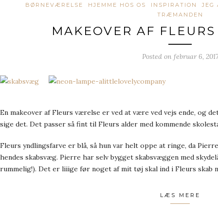
BØRNEVÆRELSE
HJEMME HOS OS
INSPIRATION
JEG
TRÆMANDEN
MAKEOVER AF FLEURS
Posted on
februar 6, 201
En makeover af Fleurs værelse er ved at være ved vejs ende, og det e
sige det. Det passer så fint til Fleurs alder med kommende skoles
Fleurs yndlingsfarve er blå, så hun var helt oppe at ringe, da Pier
hendes skabsvæg. Pierre har selv bygget skabsvæggen med skydelåg
rummelig!). Det er liiige før noget af mit tøj skal ind i Fleurs skab nu
LÆS MERE