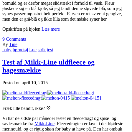
bomuld og er derfor meget slidstærkt i forhold til vask. Fleur
ønskede sig en blå kjole, så jeg fandt denne støvede blå, som jeg
synes passer mønstret helt perfekt. Farven er ret svær at gengive,
men den er grå/blå og ikke lilla som det måske syner her.
Opskriften på kjolen
Læs mere
9
Comments
By
Tine
baby
børnetøj
Luc
strik
test
Test af Mikk-Line uldfleece og
hagesmække
Posted on
april 10, 2015
Fræk lille bandit, ikke?
♡
Vi har de sidste par måneder testet en fleecedragt og spise- og
savlesmække fra
Mikk-Line
. Fleecedragten er lavet i det blødeste
merinould, og er rigtig skøn for baby at have på. Den har ombuk