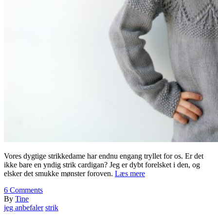
Vores dygtige strikkedame har endnu engang tryllet for os. Er det
ikke bare en yndig strik cardigan? Jeg er dybt forelsket i den, og
elsker det smukke mønster foroven.
Læs mere
6
Comments
By
Tine
jeg anbefaler
strik