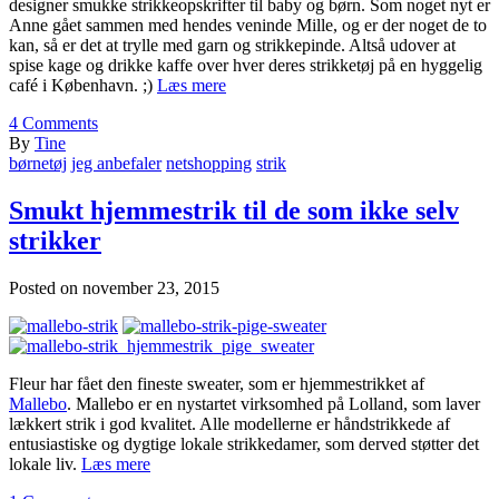
designer smukke strikkeopskrifter til baby og børn. Som noget nyt er
Anne gået sammen med hendes veninde Mille, og er der noget de to
kan, så er det at trylle med garn og strikkepinde. Altså udover at
spise kage og drikke kaffe over hver deres strikketøj på en hyggelig
café i København. ;)
Læs mere
4
Comments
By
Tine
børnetøj
jeg anbefaler
netshopping
strik
Smukt hjemmestrik til de som ikke selv
strikker
Posted on
november 23, 2015
Fleur har fået den fineste sweater, som er hjemmestrikket af
Mallebo
. Mallebo er en nystartet virksomhed på Lolland, som laver
lækkert strik i god kvalitet. Alle modellerne er håndstrikkede af
entusiastiske og dygtige lokale strikkedamer, som derved støtter det
lokale liv.
Læs mere