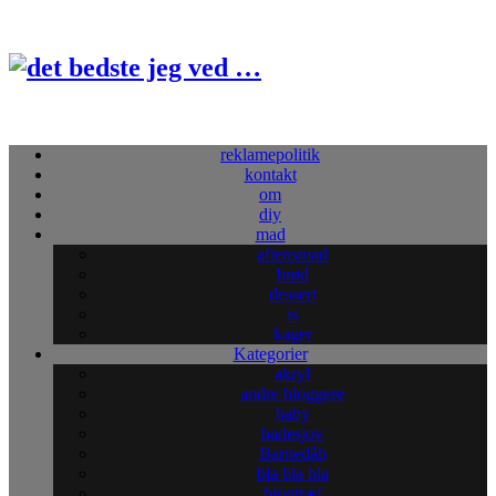
reklamepolitik
kontakt
om
diy
mad
aftensmad
brød
dessert
is
kager
Kategorier
akryl
andre bloggere
baby
badesjov
Barnedåb
bla bla bla
blogtræf