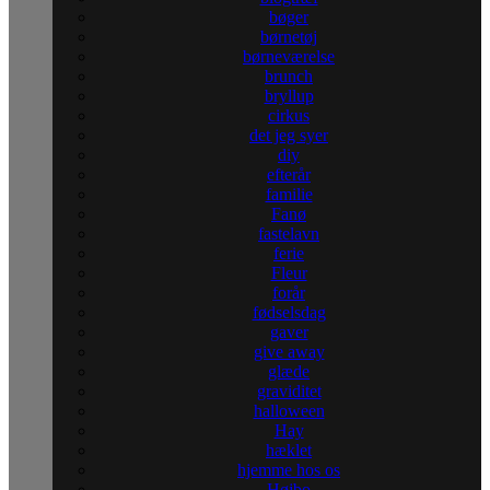
bøger
børnetøj
børneværelse
brunch
bryllup
cirkus
det jeg syer
diy
efterår
familie
Fanø
fastelavn
ferie
Fleur
forår
fødselsdag
gaver
give away
glæde
graviditet
halloween
Hay
hæklet
hjemme hos os
Højbo