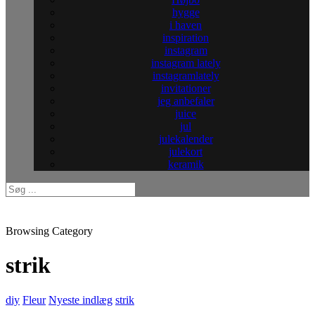
hygge
i haven
inspiration
instagram
instagram lately
instagramlately
invitationer
jeg anbefaler
juice
jul
julekalender
julekort
keramik
Browsing Category
strik
diy
Fleur
Nyeste indlæg
strik