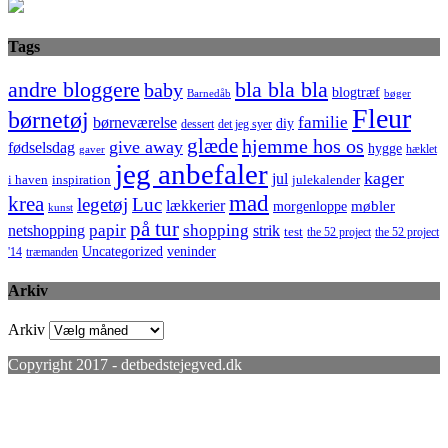
Tags
bla bla bla
andre bloggere
baby
blogtræf
bøger
Barnedåb
Fleur
børnetøj
familie
børneværelse
diy
dessert
det jeg syer
glæde
hjemme hos os
give away
fødselsdag
hygge
hæklet
gaver
jeg anbefaler
kager
jul
i haven
inspiration
julekalender
mad
krea
legetøj
Luc
lækkerier
møbler
morgenloppe
kunst
på tur
netshopping
papir
shopping
strik
test
the 52 project
the 52 project
Uncategorized
veninder
'14
træmanden
Arkiv
Arkiv
Copyright 2017 - detbedstejegved.dk