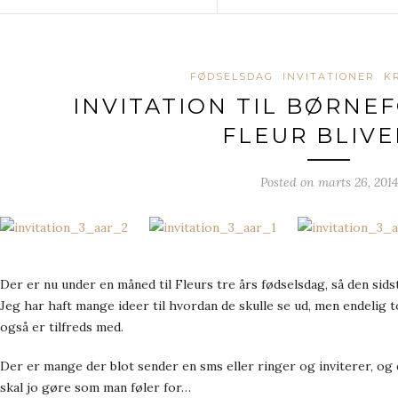
FØDSELSDAG
INVITATIONER
K
INVITATION TIL BØRNE
FLEUR BLIVE
Posted on
marts 26, 2014
Der er nu under en måned til Fleurs tre års fødselsdag, så den sidste
Jeg har haft mange ideer til hvordan de skulle se ud, men endelig t
også er tilfreds med.
Der er mange der blot sender en sms eller ringer og inviterer, og
skal jo gøre som man føler for…