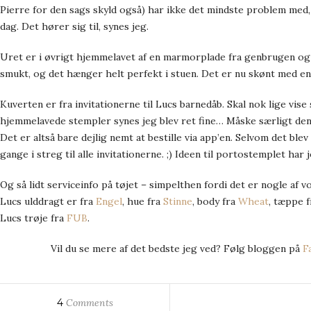
Pierre for den sags skyld også) har ikke det mindste problem med,
dag. Det hører sig til, synes jeg.
Uret er i øvrigt hjemmelavet af en marmorplade fra genbrugen og 
smukt, og det hænger helt perfekt i stuen. Det er nu skønt med en 
Kuverten er fra invitationerne til Lucs barnedåb. Skal nok lige vise
hjemmelavede stempler synes jeg blev ret fine… Måske særligt den t
Det er altså bare dejlig nemt at bestille via app’en. Selvom det blev
gange i streg til alle invitationerne. ;) Ideen til portostemplet har j
Og så lidt serviceinfo på tøjet – simpelthen fordi det er nogle af 
Lucs ulddragt er fra
Engel
, hue fra
Stinne
, body fra
Wheat
, tæppe 
Lucs trøje fra
FUB
.
Vil du se mere af det bedste jeg ved? Følg bloggen på
F
4
Comments