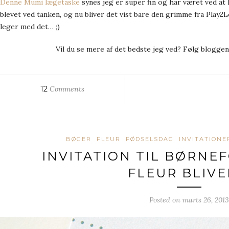
Denne Mumi lægetaske
synes jeg er super fin og har været ved at 
blevet ved tanken, og nu bliver det vist bare den grimme fra Play2Le
leger med det… ;)
Vil du se mere af det bedste jeg ved? Følg blogge
12
Comments
BØGER
FLEUR
FØDSELSDAG
INVITATIONE
INVITATION TIL BØRNE
FLEUR BLIVE
Posted on
marts 26, 2013