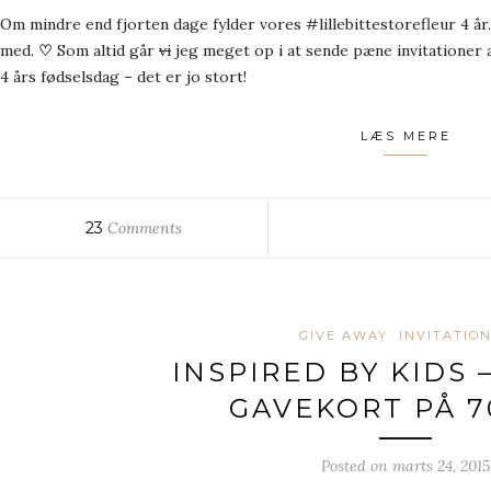
Om mindre end fjorten dage fylder vores #lillebittestorefleur 4 år.
med.
♡
Som altid går
vi
jeg meget op i at sende pæne invitationer 
4 års fødselsdag – det er jo stort!
LÆS MERE
23
Comments
GIVE AWAY
INVITATIO
INSPIRED BY KIDS 
GAVEKORT PÅ 7
Posted on
marts 24, 2015