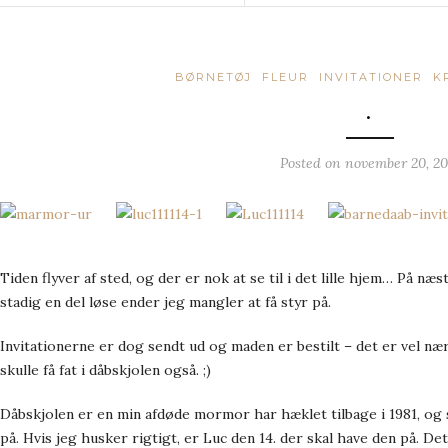
BØRNETØJ
FLEUR
INVITATIONER
K
.
Posted on
november 20, 20
Tiden flyver af sted, og der er nok at se til i det lille hjem… På næ
stadig en del løse ender jeg mangler at få styr på.
Invitationerne er dog sendt ud og maden er bestilt – det er vel nær
skulle få fat i dåbskjolen også. ;)
Dåbskjolen er en min afdøde mormor har hæklet tilbage i 1981, og 
på. Hvis jeg husker rigtigt, er Luc den 14. der skal have den på. De