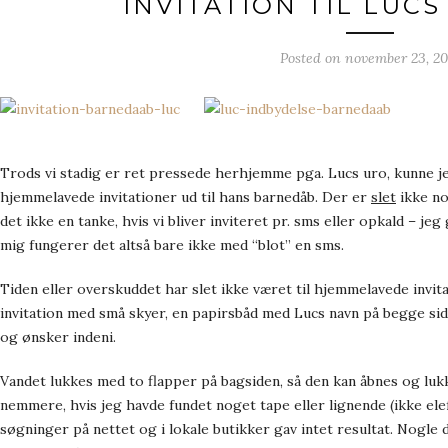
INVITATION TIL LUC
Posted on
november 23, 20
Trods vi stadig er ret pressede herhjemme pga. Lucs uro, kunne jeg
hjemmelavede invitationer ud til hans barnedåb. Der er
slet
ikke no
det ikke en tanke, hvis vi bliver inviteret pr. sms eller opkald – j
mig fungerer det altså bare ikke med “blot” en sms.
Tiden eller overskuddet har slet ikke været til hjemmelavede invitat
invitation med små skyer, en papirsbåd med Lucs navn på begge si
og ønsker indeni.
Vandet lukkes med to flapper på bagsiden, så den kan åbnes og luk
nemmere, hvis jeg havde fundet noget tape eller lignende (ikke el
søgninger på nettet og i lokale butikker gav intet resultat. Nogle 