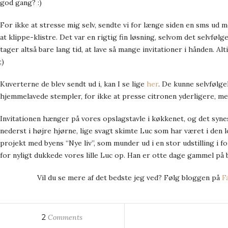
god gang? :)
For ikke at stresse mig selv, sendte vi for længe siden en sms ud m
at klippe-klistre. Det var en rigtig fin løsning, selvom det selvfølg
tager altså bare lang tid, at lave så mange invitationer i hånden. Al
;)
Kuverterne de blev sendt ud i, kan I se lige
her
. De kunne selvfølge
hjemmelavede stempler, for ikke at presse citronen yderligere, m
Invitationen hænger på vores opslagstavle i køkkenet, og det synes 
nederst i højre hjørne, lige svagt skimte Luc som har været i den l
projekt med byens “Nye liv”, som munder ud i en stor udstilling i f
for nyligt dukkede vores lille Luc op. Han er otte dage gammel på
Vil du se mere af det bedste jeg ved? Følg bloggen på
F
2
Comments