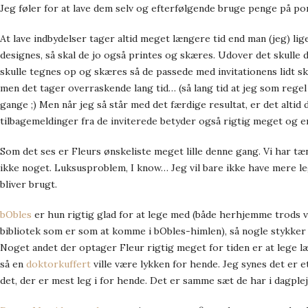
Jeg føler for at lave dem selv og efterfølgende bruge penge på po
At lave indbydelser tager altid meget længere tid end man (jeg) l
designes, så skal de jo også printes og skæres. Udover det skulle d
skulle tegnes op og skæres så de passede med invitationens lidt sk
men det tager overraskende lang tid… (så lang tid at jeg som regel 
gange ;) Men når jeg så står med det færdige resultat, er det altid 
tilbagemeldinger fra de inviterede betyder også rigtig meget og er
Som det ses er Fleurs ønskeliste meget lille denne gang. Vi har t
ikke noget. Luksusproblem, I know… Jeg vil bare ikke have mere leg
bliver brugt.
bObles
er hun rigtig glad for at lege med (både herhjemme trods v
bibliotek som er som at komme i bObles-himlen), så nogle stykker
Noget andet der optager Fleur rigtig meget for tiden er at lege læ
så en
doktorkuffert
ville være lykken for hende. Jeg synes det er e
det, der er mest leg i for hende. Det er samme sæt de har i dagple