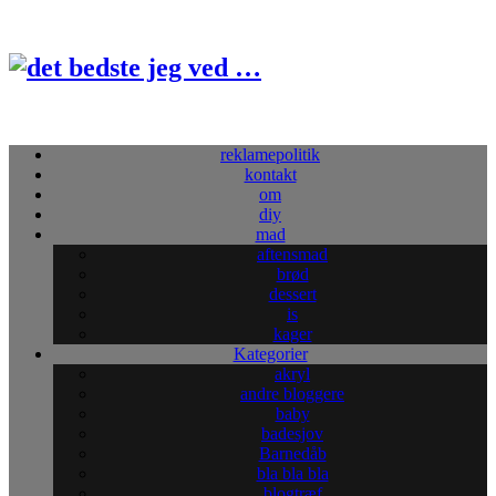
reklamepolitik
kontakt
om
diy
mad
aftensmad
brød
dessert
is
kager
Kategorier
akryl
andre bloggere
baby
badesjov
Barnedåb
bla bla bla
blogtræf