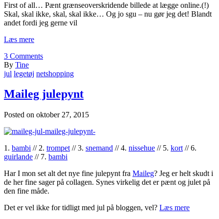
First of all… Pænt grænseoverskridende billede at lægge online.(!)
Skal, skal ikke, skal, skal ikke… Og jo sgu – nu gør jeg det! Blandt
andet fordi jeg gerne vil
Læs mere
3
Comments
By
Tine
jul
legetøj
netshopping
Maileg julepynt
Posted on
oktober 27, 2015
1.
bambi
// 2.
trompet
// 3.
snemand
// 4.
nissehue
// 5.
kort
// 6.
guirlande
// 7.
bambi
Har I mon set alt det nye fine julepynt fra
Maileg
? Jeg er helt skudt i
de her fine sager på collagen. Synes virkelig det er pænt og julet på
den fine måde.
Det er vel ikke for tidligt med jul på bloggen, vel?
Læs mere