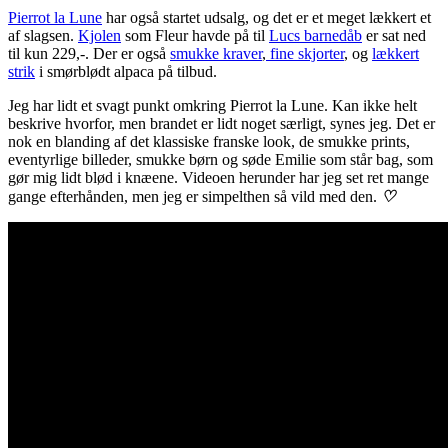
Pierrot la Lune
har også startet udsalg, og det er et meget lækkert et
af slagsen.
Kjolen
som Fleur havde på til
Lucs barnedåb
er sat ned
til kun 229,-. Der er også
smukke kraver
,
fine skjorter
, og
lækkert
strik
i smørblødt alpaca på tilbud.
Jeg har lidt et svagt punkt omkring Pierrot la Lune. Kan ikke helt
beskrive hvorfor, men brandet er lidt noget særligt, synes jeg. Det er
nok en blanding af det klassiske franske look, de smukke prints,
eventyrlige billeder, smukke børn og søde Emilie som står bag, som
gør mig lidt blød i knæene. Videoen herunder har jeg set ret mange
gange efterhånden, men jeg er simpelthen så vild med den.
♡