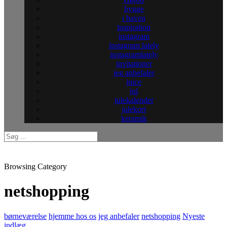
hygge
i haven
inspiration
instagram
instagram lately
instagramlately
invitationer
jeg anbefaler
juice
jul
julekalender
julekort
keramik
Browsing Category
netshopping
børneværelse
hjemme hos os
jeg anbefaler
netshopping
Nyeste
indlæg