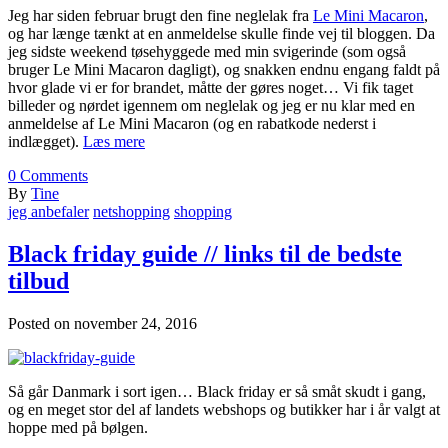
Jeg har siden februar brugt den fine neglelak fra
Le Mini Macaron
,
og har længe tænkt at en anmeldelse skulle finde vej til bloggen. Da
jeg sidste weekend tøsehyggede med min svigerinde (som også
bruger Le Mini Macaron dagligt), og snakken endnu engang faldt på
hvor glade vi er for brandet, måtte der gøres noget… Vi fik taget
billeder og nørdet igennem om neglelak og jeg er nu klar med en
anmeldelse af Le Mini Macaron (og en rabatkode nederst i
indlægget).
Læs mere
0
Comments
By
Tine
jeg anbefaler
netshopping
shopping
Black friday guide // links til de bedste
tilbud
Posted on
november 24, 2016
Så går Danmark i sort igen… Black friday er så småt skudt i gang,
og en meget stor del af landets webshops og butikker har i år valgt at
hoppe med på bølgen.