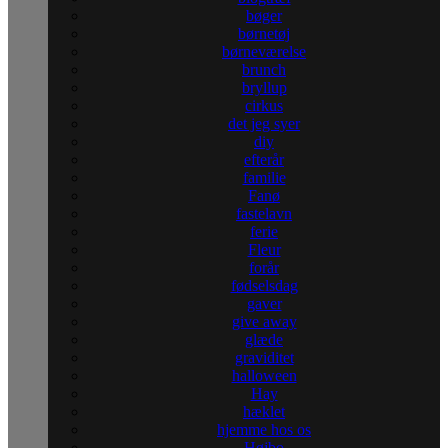
bøger
børnetøj
børneværelse
brunch
bryllup
cirkus
det jeg syer
diy
efterår
familie
Fanø
fastelavn
ferie
Fleur
forår
fødselsdag
gaver
give away
glæde
graviditet
halloween
Hay
hæklet
hjemme hos os
Højbo