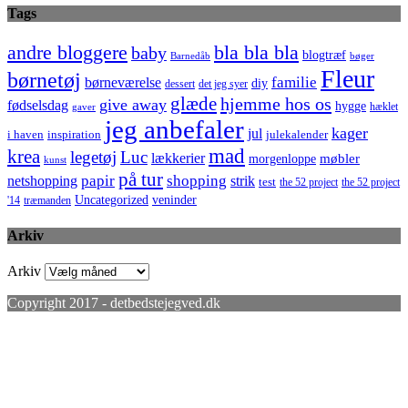
Tags
bla bla bla
andre bloggere
baby
blogtræf
bøger
Barnedåb
Fleur
børnetøj
familie
børneværelse
diy
dessert
det jeg syer
glæde
hjemme hos os
give away
fødselsdag
hygge
hæklet
gaver
jeg anbefaler
kager
jul
i haven
inspiration
julekalender
mad
krea
legetøj
Luc
lækkerier
møbler
morgenloppe
kunst
på tur
netshopping
papir
shopping
strik
test
the 52 project
the 52 project
Uncategorized
veninder
'14
træmanden
Arkiv
Arkiv
Copyright 2017 - detbedstejegved.dk