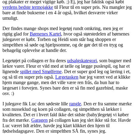
og plakater er meget vigtige køb. ;) Ej, jeg har faktisk også købt
verdens bedste termojakke
til Fleur til en super pris. Nu mangler jeg
bare at finde bukserne i en 4 år også, hvilket desværre virker
umuligt.
Der findes mange shops med legetøj rundt omkring, men jeg er
rigtig glad for
Børnenes Kartel
, hvor også størstedelen af børnenes
julegaver er købt. Torben og Heidi som står bag shoppen er
simpelthen så søde og hjælpsomme, og de gør det til en tryg og
behagelig oplevelse at handle der.
Legetøjet på collagen er fra deres
udsalgskategori
, som bugner med
lækre varer. Fleur er vild med at tælle og lægge puslespil, og har et
lignende
spillet med Smølferne
. Det er super god leg og læring i et,
og så til en super pris også.
Lægetasken
har jeg været ved at klikke
hjem mange gange, men det ville være ren frås, da hun har to
lægesæt i forvejen. Synes bare den er så fin med gazebind, maske
osv. :)
I julegave fik Luc den sødeste lille
rangle
. Den er fra samme mærke
som nusseklud og koen på collagen, og simpelthen så lækker i
kvaliteten. Det er i hvert fald ikke det sidste (baby)legetøj vi køber
fra det mærke.
Garagen
på collagen kan jeg slet ikke stå for. Havde
Luc været lidt ældre, havde jeg klart klikket den hjem til
fødselsdagsgave. Den er simpelthen SÅ fin, synes jeg.