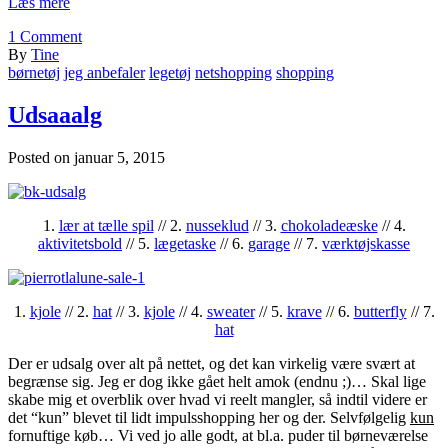
Læs mere
1
Comment
By
Tine
børnetøj
jeg anbefaler
legetøj
netshopping
shopping
Udsaaalg
Posted on
januar 5, 2015
1.
lær at tælle spil
// 2.
nusseklud
// 3.
chokoladeæske
// 4.
aktivitetsbold
// 5.
lægetaske
// 6.
garage
// 7.
værktøjskasse
1.
kjole
// 2.
hat
// 3.
kjole
// 4.
sweater
// 5.
krave
// 6.
butterfly
// 7.
hat
Der er udsalg over alt på nettet, og det kan virkelig være svært at
begrænse sig. Jeg er dog ikke gået helt amok (endnu ;)… Skal lige
skabe mig et overblik over hvad vi reelt mangler, så indtil videre er
det “kun” blevet til lidt impulsshopping her og der. Selvfølgelig
kun
fornuftige køb… Vi ved jo alle godt, at bl.a. puder til børneværelse