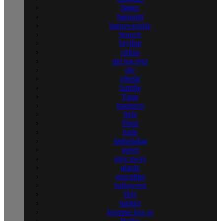
bøger
børnetøj
børneværelse
brunch
bryllup
cirkus
det jeg syer
diy
efterår
familie
Fanø
fastelavn
ferie
Fleur
forår
fødselsdag
gaver
give away
glæde
graviditet
halloween
Hay
hæklet
hjemme hos os
Højbo