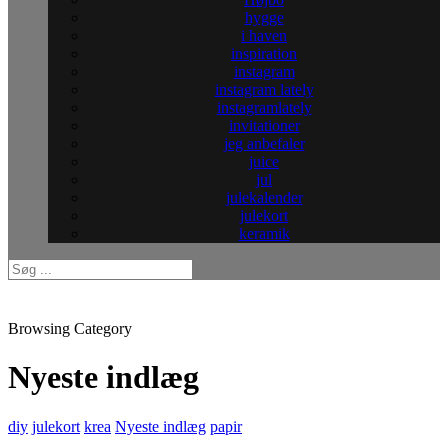
hygge
i haven
inspiration
instagram
instagram lately
instagramlately
invitationer
jeg anbefaler
juice
jul
julekalender
julekort
keramik
Browsing Category
Nyeste indlæg
diy
julekort
krea
Nyeste indlæg
papir