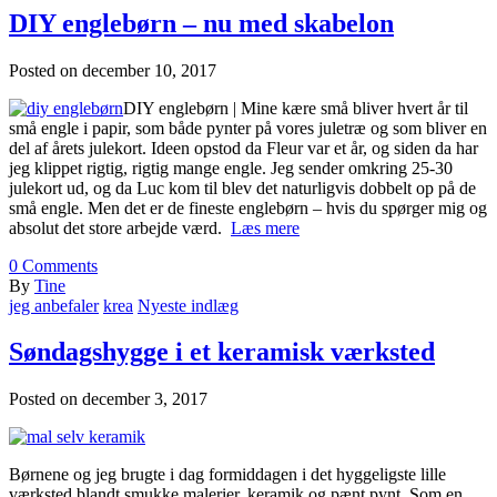
DIY englebørn – nu med skabelon
Posted on
december 10, 2017
DIY englebørn | Mine kære små bliver hvert år til
små engle i papir, som både pynter på vores juletræ og som bliver en
del af årets julekort. Ideen opstod da Fleur var et år, og siden da har
jeg klippet rigtig, rigtig mange engle. Jeg sender omkring 25-30
julekort ud, og da Luc kom til blev det naturligvis dobbelt op på de
små engle. Men det er de fineste englebørn – hvis du spørger mig og
absolut det store arbejde værd.
Læs mere
0
Comments
By
Tine
jeg anbefaler
krea
Nyeste indlæg
Søndagshygge i et keramisk værksted
Posted on
december 3, 2017
Børnene og jeg brugte i dag formiddagen i det hyggeligste lille
værksted blandt smukke malerier, keramik og pænt pynt. Som en