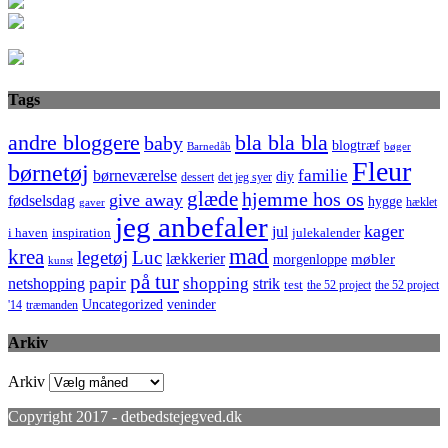
Tags
bla bla bla
andre bloggere
baby
blogtræf
bøger
Barnedåb
Fleur
børnetøj
familie
børneværelse
diy
dessert
det jeg syer
glæde
hjemme hos os
give away
fødselsdag
hygge
hæklet
gaver
jeg anbefaler
kager
jul
i haven
inspiration
julekalender
mad
krea
legetøj
Luc
lækkerier
møbler
morgenloppe
kunst
på tur
netshopping
papir
shopping
strik
test
the 52 project
the 52 project
Uncategorized
veninder
'14
træmanden
Arkiv
Arkiv
Copyright 2017 - detbedstejegved.dk