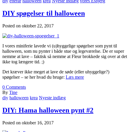
diy
efterår
halloween
krea
Nyeste indlæg
vores Esbjerg
DIY spøgelser til halloween
Posted on
oktober 22, 2017
I vores miniferie lavede vi (u)hyggelige spøgelser som pynt til
halloween, som nu pynter i både stue og legeværelse. De er super
nemme at lave – faktisk så nemme at Fleur brokkede sig over at det
ikke tog længere tid. ;)
Det kræver ikke meget at lave de søde (eller uhyggelige?)
spøgelser – se her hvad du bruge:
Læs mere
0
Comments
By
Tine
diy
halloween
krea
Nyeste indlæg
DIY: Hama halloween pynt #2
Posted on
oktober 16, 2017