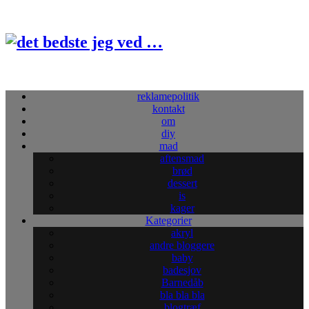
reklamepolitik
kontakt
om
diy
mad
aftensmad
brød
dessert
is
kager
Kategorier
akryl
andre bloggere
baby
badesjov
Barnedåb
bla bla bla
blogtræf