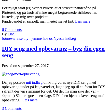
For nyligt faldt jeg over et billede af et strikket pandebånd på
Pinterest, og på trods af mine meget begrænsede strikkeevner,
kastede jeg mig over projektet.
Pandebåndet er simpelt, men meget meget fint.
Læs mere
6
Comments
By
Tine
børneværelse
diy
hjemme hos os
Nyeste indlæg
DIY seng med opbevaring – byg din egen
seng
Posted on
september 27, 2017
Da jeg postede
mit indlæg
omkring vores nye DIY seng med
opbevaring under på legeværelset, lagde jeg op til en form for DIY
såfremt der var stemning for det. Og det må man sige der var –
skønt! :) Så here goes – en slags DIY til en hjemmelavet seng med
opbevaring.
Læs mere
3
Comments