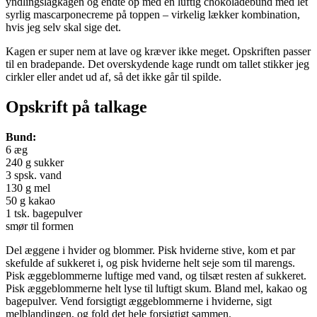
yndlingslagkagen og endte op med en luftig chokoladebund med let
syrlig mascarponecreme på toppen – virkelig lækker kombination,
hvis jeg selv skal sige det.
Kagen er super nem at lave og kræver ikke meget. Opskriften passer
til en bradepande. Det overskydende kage rundt om tallet stikker jeg
cirkler eller andet ud af, så det ikke går til spilde.
Opskrift på talkage
Bund:
6 æg
240 g sukker
3 spsk. vand
130 g mel
50 g kakao
1 tsk. bagepulver
smør til formen
Del æggene i hvider og blommer. Pisk hviderne stive, kom et par
skefulde af sukkeret i, og pisk hviderne helt seje som til marengs.
Pisk æggeblommerne luftige med vand, og tilsæt resten af sukkeret.
Pisk æggeblommerne helt lyse til luftigt skum. Bland mel, kakao og
bagepulver. Vend forsigtigt æggeblommerne i hviderne, sigt
melblandingen, og fold det hele forsigtigt sammen.