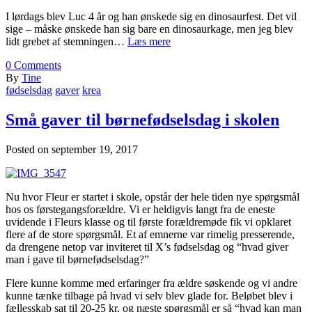
I lørdags blev Luc 4 år og han ønskede sig en dinosaurfest. Det vil
sige – måske ønskede han sig bare en dinosaurkage, men jeg blev
lidt grebet af stemningen…
Læs mere
0
Comments
By
Tine
fødselsdag
gaver
krea
Små gaver til børnefødselsdag i skolen
Posted on
september 19, 2017
Nu hvor Fleur er startet i skole, opstår der hele tiden nye spørgsmål
hos os førstegangsforældre. Vi er heldigvis langt fra de eneste
uvidende i Fleurs klasse og til første forældremøde fik vi opklaret
flere af de store spørgsmål. Et af emnerne var rimelig presserende,
da drengene netop var inviteret til X’s fødselsdag og “hvad giver
man i gave til børnefødselsdag?”
Flere kunne komme med erfaringer fra ældre søskende og vi andre
kunne tænke tilbage på hvad vi selv blev glade for. Beløbet blev i
fællesskab sat til 20-25 kr. og næste spørgsmål er så “hvad kan man