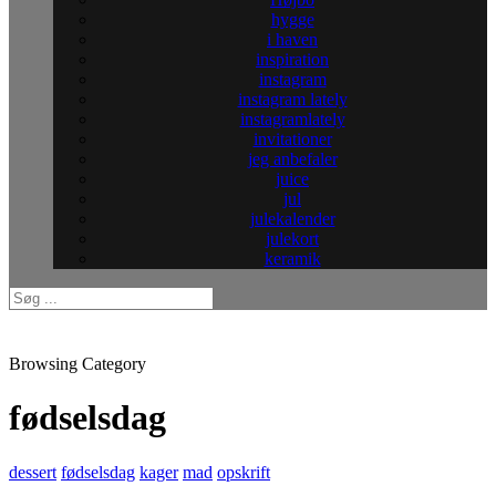
hygge
i haven
inspiration
instagram
instagram lately
instagramlately
invitationer
jeg anbefaler
juice
jul
julekalender
julekort
keramik
Browsing Category
fødselsdag
dessert
fødselsdag
kager
mad
opskrift