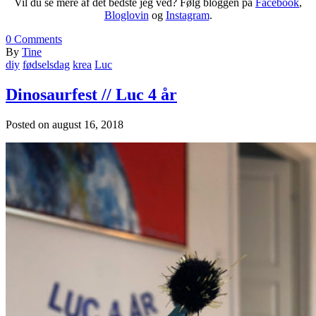
Vil du se mere af det bedste jeg ved? Følg bloggen på
Facebook
,
Bloglovin
og
Instagram
.
0
Comments
By
Tine
diy
fødselsdag
krea
Luc
Dinosaurfest // Luc 4 år
Posted on
august 16, 2018