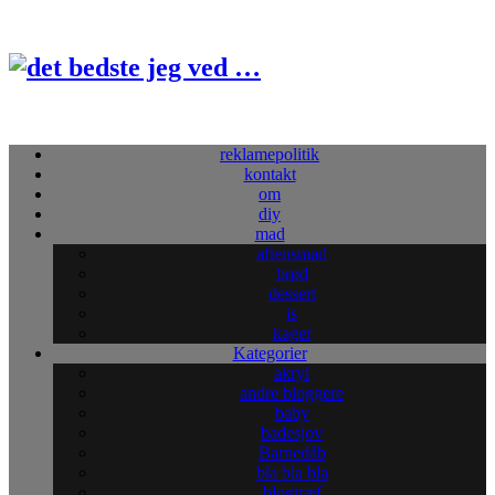
reklamepolitik
kontakt
om
diy
mad
aftensmad
brød
dessert
is
kager
Kategorier
akryl
andre bloggere
baby
badesjov
Barnedåb
bla bla bla
blogtræf