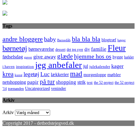
Tags
bla bla bla
andre bloggere
baby
blogtræf
bøger
Barnedåb
Fleur
børnetøj
familie
børneværelse
diy
dessert
det jeg syer
glæde
hjemme hos os
give away
fødselsdag
hygge
hæklet
gaver
jeg anbefaler
kager
jul
i haven
inspiration
julekalender
mad
krea
legetøj
Luc
lækkerier
møbler
morgenloppe
kunst
på tur
netshopping
papir
shopping
strik
test
the 52 project
the 52 project
Uncategorized
veninder
'14
træmanden
Arkiv
Arkiv
Copyright 2017 - detbedstejegved.dk