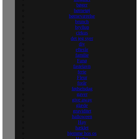
bøger
børnetøj
børneværelse
brunch
bryllup
cirkus
det jeg syer
diy
efterår
familie
Fanø
fastelavn
ferie
Fleur
forår
fødselsdag
gaver
give away
glæde
graviditet
halloween
Hay
hæklet
hjemme hos os
Højbo