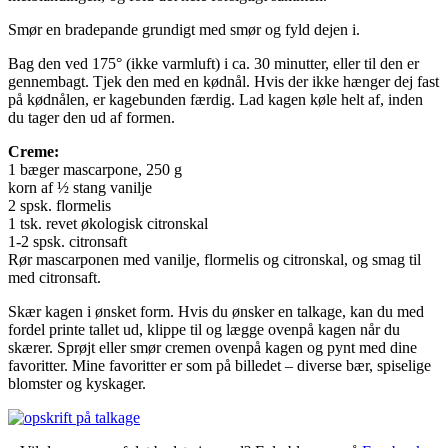
Smør en bradepande grundigt med smør og fyld dejen i.
Bag den ved 175° (ikke varmluft) i ca. 30 minutter, eller til den er
gennembagt. Tjek den med en kødnål. Hvis der ikke hænger dej fast
på kødnålen, er kagebunden færdig. Lad kagen køle helt af, inden
du tager den ud af formen.
Creme:
1 bæger mascarpone, 250 g
korn af ½ stang vanilje
2 spsk. flormelis
1 tsk. revet økologisk citronskal
1-2 spsk. citronsaft
Rør mascarponen med vanilje, flormelis og citronskal, og smag til
med citronsaft.
Skær kagen i ønsket form. Hvis du ønsker en talkage, kan du med
fordel printe tallet ud, klippe til og lægge ovenpå kagen når du
skærer. Sprøjt eller smør cremen ovenpå kagen og pynt med dine
favoritter. Mine favoritter er som på billedet – diverse bær, spiselige
blomster og kyskager.