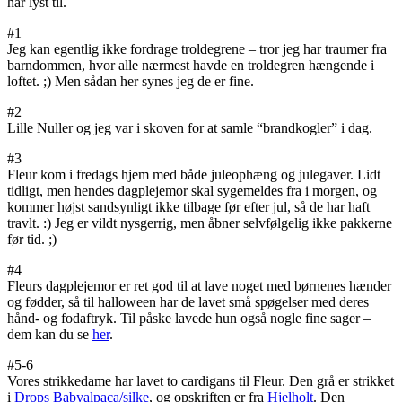
har lyst til.
#1
Jeg kan egentlig ikke fordrage troldegrene – tror jeg har traumer fra
barndommen, hvor alle nærmest havde en troldegren hængende i
loftet. ;) Men sådan her synes jeg de er fine.
#2
Lille Nuller og jeg var i skoven for at samle “brandkogler” i dag.
#3
Fleur kom i fredags hjem med både juleophæng og julegaver. Lidt
tidligt, men hendes dagplejemor skal sygemeldes fra i morgen, og
kommer højst sandsynligt ikke tilbage før efter jul, så de har haft
travlt. :) Jeg er vildt nysgerrig, men åbner selvfølgelig ikke pakkerne
før tid. ;)
#4
Fleurs dagplejemor er ret god til at lave noget med børnenes hænder
og fødder, så til halloween har de lavet små spøgelser med deres
hånd- og fodaftryk. Til påske lavede hun også nogle fine sager –
dem kan du se
her
.
#5-6
Vores strikkedame har lavet to cardigans til Fleur. Den grå er strikket
i
Drops Babyalpaca/silke
, og opskriften er fra
Hjelholt
. Den