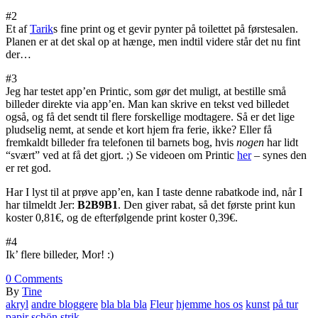
#2
Et af
Tarik
s fine print og et gevir pynter på toilettet på førstesalen.
Planen er at det skal op at hænge, men indtil videre står det nu fint
der…
#3
Jeg har testet app’en Printic, som gør det muligt, at bestille små
billeder direkte via app’en. Man kan skrive en tekst ved billedet
også, og få det sendt til flere forskellige modtagere. Så er det lige
pludselig nemt, at sende et kort hjem fra ferie, ikke? Eller få
fremkaldt billeder fra telefonen til barnets bog, hvis
nogen
har lidt
“svært” ved at få det gjort. ;) Se videoen om Printic
her
– synes den
er ret god.
Har I lyst til at prøve app’en, kan I taste denne rabatkode ind, når I
har tilmeldt Jer:
B2B9B1
. Den giver rabat, så det første print kun
koster 0,81€, og de efterfølgende print koster 0,39€.
#4
Ik’ flere billeder, Mor! :)
0
Comments
By
Tine
akryl
andre bloggere
bla bla bla
Fleur
hjemme hos os
kunst
på tur
papir
schön
strik