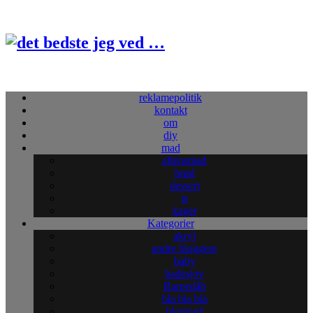
reklamepolitik
kontakt
om
diy
mad
aftensmad
brød
dessert
is
kager
Kategorier
akryl
andre bloggere
baby
badesjov
Barnedåb
bla bla bla
blogtræf