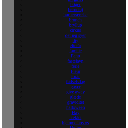
bøger
børnetøj
børneværelse
brunch
bryllup
cirkus
det jeg syer
diy
efterår
familie
Fanø
fastelavn
ferie
Fleur
forår
fødselsdag
gaver
give away
glæde
graviditet
halloween
Hay
hæklet
hjemme hos os
Højbo