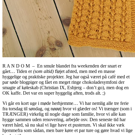
R A N D O M – En smule blandet fra weekenden der snart er
gået… Tiden er
(som altid)
fløjet afsted, men med en masse
hyggelige og praktiske projekter. Jeg har også været på café med et
par søde blogpiger og fået en meget ringe chokoladesymfoni der
smagte af køleskab (Christian IX, Esbjerg – don’t go), men dog en
OK kaffe. Det var en super hyggelig aften, trods alt. ;)
Vi går en kort uge i møde herhjemme… Vi har nemlig alle tre ferie
fra torsdag til søndag, og nøøøj hvor vi glæder os! Vi trænger (som i
TRÆNGER) virkelig til nogle dage som familie, hvor vi alle kan
hygge sammen uden renovering, arbejde osv. Den seneste tid har
været hård, så nu skal vi lige have et pusterum. Vi skal ikke væk
hjemmefra som sådan, men bare køre et par ture og gøre hvad vi lige