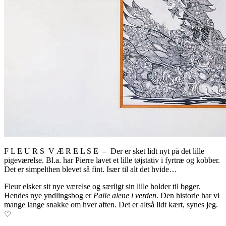
F L E U R S V Æ R E L S E – Der er sket lidt nyt på det lille
pigeværelse. Bl.a. har Pierre lavet et lille tøjstativ i fyrtræ og kobber.
Det er simpelthen blevet så fint. Især til alt det hvide…
Fleur elsker sit nye værelse og særligt sin lille holder til bøger.
Hendes nye yndlingsbog er
Palle alene i verden
. Den historie har vi
mange lange snakke om hver aften. Det er altså lidt kært, synes jeg.
♡