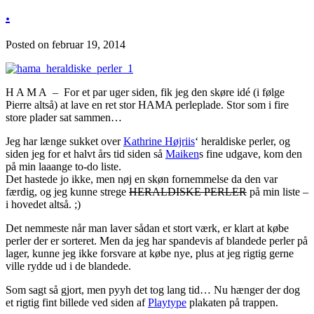
.
Posted on
februar 19, 2014
H A M A – For et par uger siden, fik jeg den skøre idé (i følge
Pierre altså) at lave en ret stor HAMA perleplade. Stor som i fire
store plader sat sammen…
Jeg har længe sukket over
Kathrine Højriis
‘ heraldiske perler, og
siden jeg for et halvt års tid siden så
Maiken
s fine udgave, kom den
på min laaange to-do liste.
Det hastede jo ikke, men nøj en skøn fornemmelse da den var
færdig, og jeg kunne strege
HERALDISKE PERLER
på min liste –
i hovedet altså. ;)
Det nemmeste når man laver sådan et stort værk, er klart at købe
perler der er sorteret. Men da jeg har spandevis af blandede perler på
lager, kunne jeg ikke forsvare at købe nye, plus at jeg rigtig gerne
ville rydde ud i de blandede.
Som sagt så gjort, men pyyh det tog lang tid… Nu hænger der dog
et rigtig fint billede ved siden af
Playtype
plakaten på trappen.