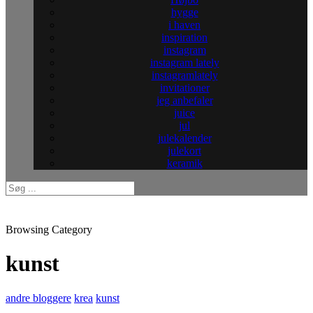
hygge
i haven
inspiration
instagram
instagram lately
instagramlately
invitationer
jeg anbefaler
juice
jul
julekalender
julekort
keramik
Browsing Category
kunst
andre bloggere
krea
kunst