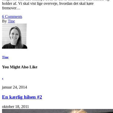
holder af. Vi skal vist lige overveje, hvordan det skal køre
fremover…
6
Comments
By
Tine
Tine
You Might Also Like
.
januar 24, 2014
En kærlig hilsen #2
oktober 18, 2011