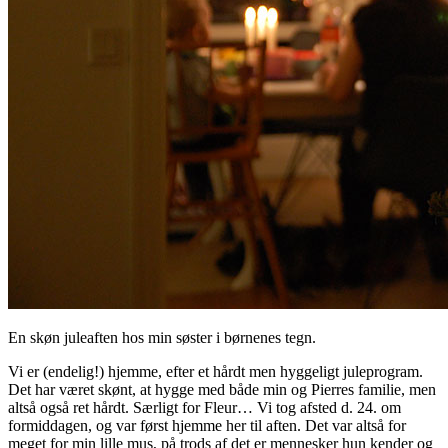
En skøn juleaften hos min søster i børnenes tegn.
Vi er (endelig!) hjemme, efter et hårdt men hyggeligt juleprogram.
Det har været skønt, at hygge med både min og Pierres familie, men
altså også ret hårdt. Særligt for Fleur… Vi tog afsted d. 24. om
formiddagen, og var først hjemme her til aften. Det var altså for
meget for min lille mus, på trods af det er mennesker hun kender og