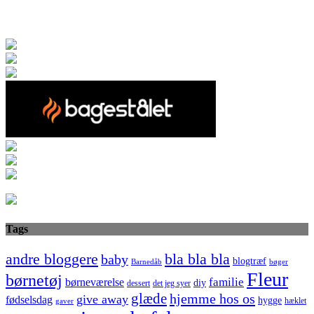
Tags
bla bla bla
andre bloggere
baby
blogtræf
bøger
Barnedåb
Fleur
børnetøj
familie
børneværelse
diy
dessert
det jeg syer
glæde
hjemme hos os
give away
fødselsdag
hygge
hæklet
gaver