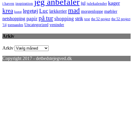
jeg anbefaler
kager
jul
i haven
inspiration
julekalender
mad
krea
legetøj
Luc
lækkerier
møbler
morgenloppe
kunst
på tur
netshopping
papir
shopping
strik
test
the 52 project
the 52 project
Uncategorized
veninder
'14
træmanden
Arkiv
Arkiv
Copyright 2017 - detbedstejegved.dk