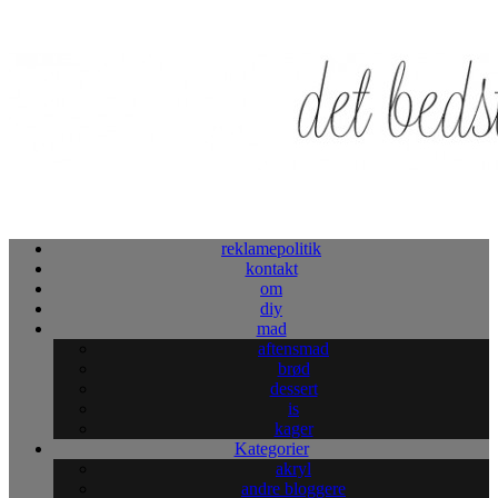
reklamepolitik
kontakt
om
diy
mad
aftensmad
brød
dessert
is
kager
Kategorier
akryl
andre bloggere