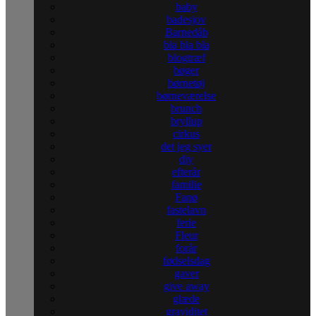
baby
badesjov
Barnedåb
bla bla bla
blogtræf
bøger
børnetøj
børneværelse
brunch
bryllup
cirkus
det jeg syer
diy
efterår
familie
Fanø
fastelavn
ferie
Fleur
forår
fødselsdag
gaver
give away
glæde
graviditet