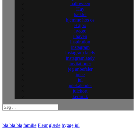
halloween
Hay
hæklet
hjemme hos os
Højbo
hygge
i haven
inspiration
instagram
instagram lately
instagramlately
invitationer
jeg anbefaler
juice
jul
julekalender
julekort
keramik
bla bla bla
familie
Fleur
glæde
hygge
jul