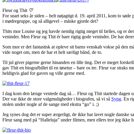
Fleur og Thit
♡
For snart seks år siden – helt nøjagtigt d. 19. april 2011, kom to sød
i mødregruppe, og så alligevel – måske gjorde det?
Thits mor Louise og jeg havde nemlig rigtig meget til fælles, og er d
veninder.
Men Fleur og Thit ér bare rigtig gode veninder. De har dere
Som mor er det fantastisk at opleve sit barns venskab vokse på den måd
vide noget om, men de har et helt særligt bånd, de to.
Til jul giver pigerne gerne hinanden en lille ting. Det er meget forskelli
gav Thit en biografbillet til en tøsetur – bare os tre. Fleur var straks 
heldigvis glad for gaven og ville gerne med.
I dag kom den længe ventede dag så… Fleur og Thit startede dagen ud
Der var ikke de store valgmuligheder i biografen, så vi så
Syng
. En r
stolen under nogle af de sange med ekstra “go” i. ;)
Jeg synes dog det er super ærgerligt, de ikke har lavet nogle danske
Fleur sang med på “Halleluja” under filmen, men ellers tror jeg ikke 