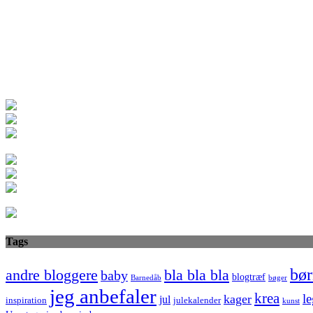
Tags
bør
bla bla bla
andre bloggere
baby
blogtræf
bøger
Barnedåb
jeg anbefaler
krea
le
kager
jul
inspiration
julekalender
kunst