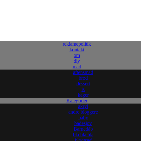
reklamepolitik
kontakt
om
diy
mad
aftensmad
brød
dessert
is
kager
Kategorier
akryl
andre bloggere
baby
badesjov
Barnedåb
bla bla bla
blogtræf