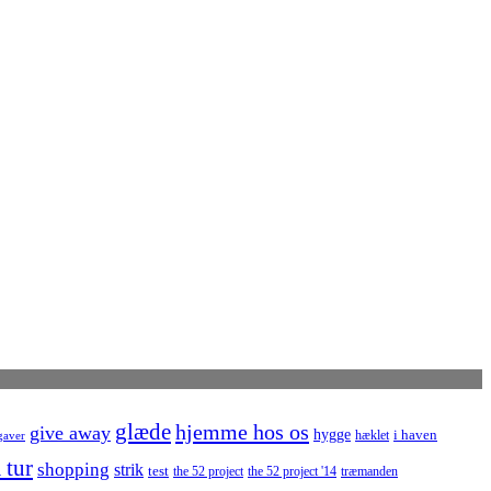
glæde
hjemme hos os
give away
hygge
i haven
hæklet
gaver
 tur
shopping
strik
test
the 52 project
the 52 project '14
træmanden