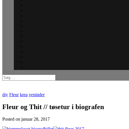
diy
Fleur
krea
veninder
Fleur og Thit // tøsetur i biografen
Posted on
januar 28, 2017