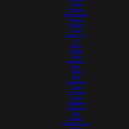
bøger
børnetøj
børneværelse
brunch
bryllup
cirkus
det jeg syer
diy
efterår
familie
Fanø
fastelavn
ferie
Fleur
forår
fødselsdag
gaver
give away
glæde
graviditet
halloween
Hay
hæklet
hjemme hos os
Højbo