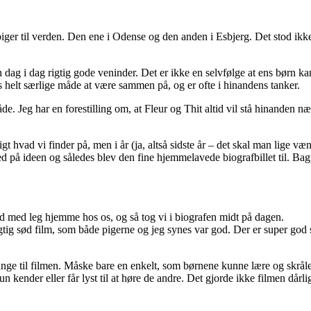
e piger til verden. Den ene i Odense og den anden i Esbjerg. Det stod ik
en dag i dag rigtig gode veninder. Det er ikke en selvfølge at ens børn
s helt særlige måde at være sammen på, og er ofte i hinandens tanker.
e. Jeg har en forestilling om, at Fleur og Thit altid vil stå hinanden næ
gt hvad vi finder på, men i år (ja, altså sidste år – det skal man lige vænn
med på ideen og således blev den fine hjemmelavede biografbillet til. Bagpå 
 med leg hjemme hos os, og så tog vi i biografen midt på dagen.
igtig sød film, som både pigerne og jeg synes var god. Der er super god 
 sange til filmen. Måske bare en enkelt, som børnene kunne lære og sk
hun kender eller får lyst til at høre de andre. Det gjorde ikke filmen d