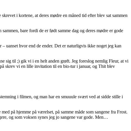
ke skrevet i kortene, at deres mødre en måned tid efter blev sat sammen
 kan sammen, bare fordi de er født samme dag og deres mødre er gode
r – uanset hvor end de ender. Det er naturligvis ikke noget jeg kan
e sig til ;) gik vi i en helt anden grøft. Jeg foreslog nemlig Fleur, at vi
skrev vi en lille invitation til en bio-tur i januar, og Thit blev
stemning i filmen, og man har en smuuule svært ved at sidde stille i
råle med på hjemme på værelset, på samme måde som sangene fra Frost.
årligere, og som voksen synes jeg jo sangene var gode. Men…