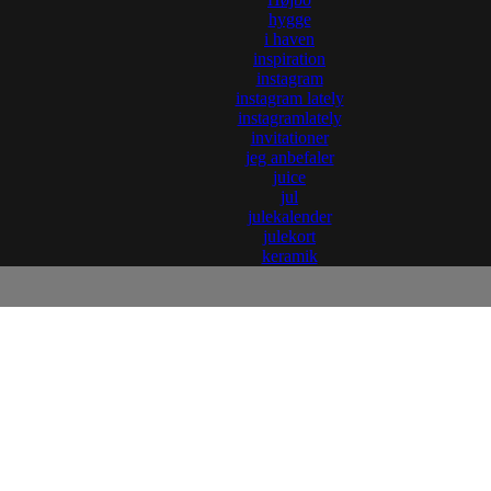
hygge
i haven
inspiration
instagram
instagram lately
instagramlately
invitationer
jeg anbefaler
juice
jul
julekalender
julekort
keramik