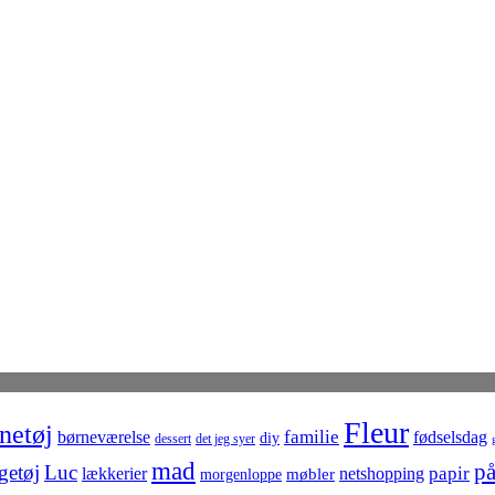
Fleur
netøj
familie
børneværelse
fødselsdag
diy
dessert
det jeg syer
mad
på
getøj
Luc
netshopping
papir
lækkerier
møbler
morgenloppe