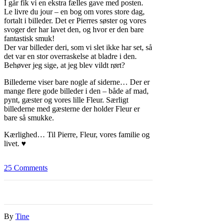
I går fik vi en ekstra fælles gave med posten.
Le livre du jour – en bog om vores store dag,
fortalt i billeder. Det er Pierres søster og vores
svoger der har lavet den, og hvor er den bare
fantastisk smuk!
Der var billeder deri, som vi slet ikke har set, så
det var en stor overraskelse at bladre i den.
Behøver jeg sige, at jeg blev vildt rørt?
Billederne viser bare nogle af siderne… Der er
mange flere gode billeder i den – både af mad,
pynt, gæster og vores lille Fleur. Særligt
billederne med gæsterne der holder Fleur er
bare så smukke.
Kærlighed… Til Pierre, Fleur, vores famil
ie og
livet. ♥
25
Comments
By
Tine