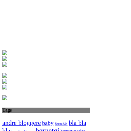
Tags
bla bla
andre bloggere
baby
Barnedåb
børnetøj
bla