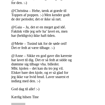
for den. :-)
@Christina – Hehe, tænk at græde til
Toppen af poppen. :-) Men kender godt
de der perioder, det er ikke så rart.
@Gaia – Ja, det er en meget god idé.
Faktisk ville jeg selv ha’ lavet en, men
har (heldigvis) ikke haft tiden.
@Mette – Tusind tak for de søde ord!
Det er fedt at være tilbage. :-)
@Anne – Sikke en god gave din kæreste
har lavet til dig. Det er så fedt at sidde og
drømme sig tilbage vha. billeder.
Mht. kjolen – det kan du tro jeg vil.
Elsker bare den kjole, og er så glad for
jeg ikke var hvid brud. Laver snarest et
indlæg med den. :-)
God dag til alle! :-)
Kærlig hilsen Tine