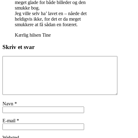
meget glade for både billeder og den
smukke bog.
Jeg ville selv ha’ lavet en – nåede det
heldigvis ikke, for det er da meget
smukkere at få sådan en foræret.
Kærlig hilsen Tine
Skriv et svar
Navn
*
E-mail
*
Websted