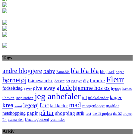
Tags
bla bla bla
andre bloggere
baby
blogtræf
bøger
Barnedåb
Fleur
børnetøj
familie
børneværelse
diy
dessert
det jeg syer
glæde
hjemme hos os
give away
fødselsdag
hygge
hæklet
gaver
jeg anbefaler
kager
jul
i haven
inspiration
julekalender
mad
krea
legetøj
Luc
lækkerier
møbler
morgenloppe
kunst
på tur
netshopping
papir
shopping
strik
test
the 52 project
the 52 project
Uncategorized
veninder
'14
træmanden
Arkiv