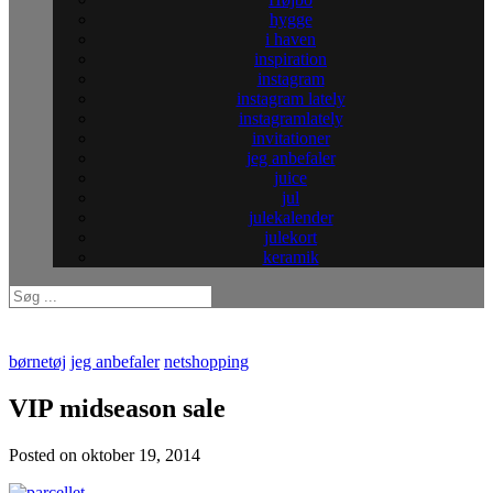
hygge
i haven
inspiration
instagram
instagram lately
instagramlately
invitationer
jeg anbefaler
juice
jul
julekalender
julekort
keramik
børnetøj
jeg anbefaler
netshopping
VIP midseason sale
Posted on
oktober 19, 2014