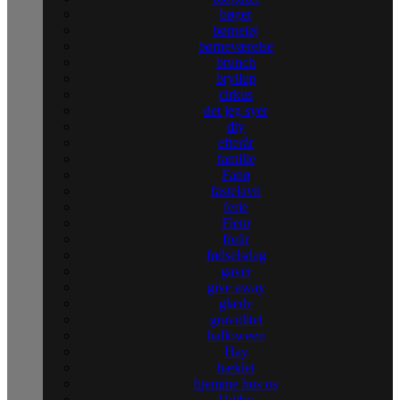
bøger
børnetøj
børneværelse
brunch
bryllup
cirkus
det jeg syer
diy
efterår
familie
Fanø
fastelavn
ferie
Fleur
forår
fødselsdag
gaver
give away
glæde
graviditet
halloween
Hay
hæklet
hjemme hos os
Højbo