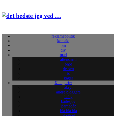
reklamepolitik
kontakt
om
diy
mad
aftensmad
brød
dessert
is
kager
Kategorier
akryl
andre bloggere
baby
badesjov
Barnedåb
bla bla bla
blogtræf