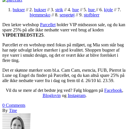
1.
bukser
// 2.
bukser
// 3.
strik
// 4.
hue
// 5.
hue
// 6.
kjole
// 7.
hjemmesko
// 8.
sengetøj
// 9.
stofbleer
Den lækre webshop
Parcellet
holder VIP midseason sale, og du kan
spare 25% på alle ikke nedsatte varer ved brug af koden
VIPDETBEDSTE25
.
Parcellet er en webshop med fokus på miljøet, og Mia som står bag
har nøje udvalgt lækre mærker i god kvalitet. Shoppen bugner af
nye varer i smukt design, og det er svært ikke at blive forelsket i
flere ting.
Det er skønne mærker som bl.a. Cam Cam, esencia, FUB, Pierrot la
Lune og Engel du finder på Parcellet, og du kan altså spare 25% på
alle ikke nedsatte varer fra i dag og frem til d. 26/10 kl. 23.59.
Vil du se mere af det bedste jeg ved? Følg bloggen på
Facebook
,
Bloglovin
og
Instagram
.
0
Comments
By
Tine