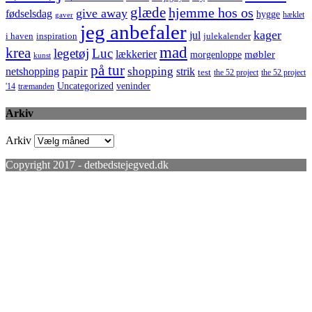
glæde
hjemme hos os
give away
fødselsdag
hygge
hæklet
gaver
jeg anbefaler
kager
jul
i haven
inspiration
julekalender
mad
krea
legetøj
Luc
lækkerier
møbler
morgenloppe
kunst
på tur
netshopping
papir
shopping
strik
test
the 52 project
the 52 project
Uncategorized
veninder
'14
træmanden
Arkiv
Arkiv
Copyright 2017 - detbedstejegved.dk