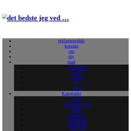
reklamepolitik
kontakt
om
diy
mad
aftensmad
brød
dessert
is
kager
Kategorier
akryl
andre bloggere
baby
badesjov
Barnedåb
bla bla bla
blogtræf