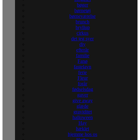
bøger
børnetøj
børneværelse
brunch
bryllup
cirkus
det jeg syer
diy
efterår
familie
Fanø
fastelavn
ferie
Fleur
forår
fødselsdag
gaver
give away
glæde
graviditet
halloween
Hay
hæklet
hjemme hos os
Højbo