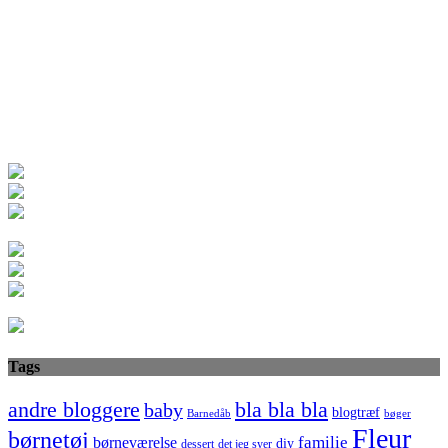
Tags
bla bla bla
andre bloggere
baby
blogtræf
bøger
Barnedåb
Fleur
børnetøj
familie
børneværelse
diy
dessert
det jeg syer