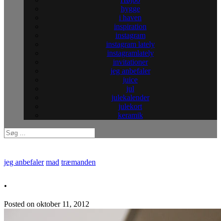
hygge
i haven
inspiration
instagram
instagram lately
instagramlately
invitationer
jeg anbefaler
juice
jul
julekalender
julekort
keramik
jeg anbefaler
mad
træmanden
.
Posted on
oktober 11, 2012